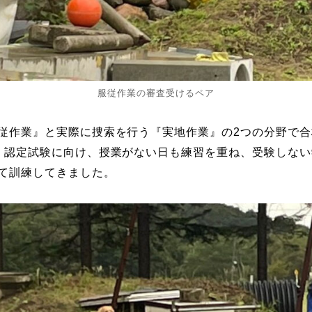
服従作業の審査受けるペア
従作業』と実際に捜索を行う『実地作業』の2つの分野で
。認定試験に向け、授業がない日も練習を重ね、受験しな
て訓練してきました。