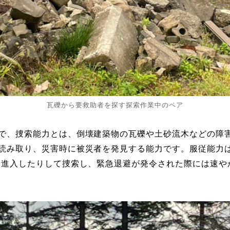
瓦礫から要救助者を探す探索作業中のペア
で、捜索能力とは、倒壊建築物の瓦礫や土砂流木などの障
読み取り、災害時に被災者を発見する能力です。服従能力は
に進入したりして捜索し、緊急退避が発令された際には速や