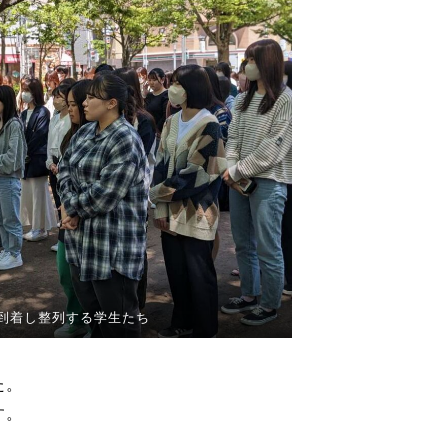
到着し整列する学生たち
た。
す。