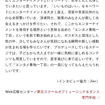
広くエンターテイメントというワードで、壁をどんどん壊し
ていきたいと思っています。「いいものはいい」をキーワー
ドにエンターテイメントを大きく捉え、音楽や音楽以外のも
のも全部繋いでいき、演者同士、観客のみなさんが新しく出
会えるきっかけを作りたい。それで、ここからエンターテイ
メントを発信する場所という意味を込めた『エンタメ番地一
丁目』という名前で動き始めました。ギスギスと混沌とした
世の中、少しでもみなさんが笑顔になれる瞬間や新しい感動
が生まれる場を作りたいです。プロデュースしているステー
ジでは、子どもから大人までが一緒に気軽に楽しめるコンテ
ンツも用意していますので、是非遊びに来てほしいです。そ
して『エンタメ番地一丁目』の一員になってもらえたらうれ
しいです。
（インタビュー協力：Jier）
Web広報センター／
東京スクールオブミュージック＆ダンス
専門学校