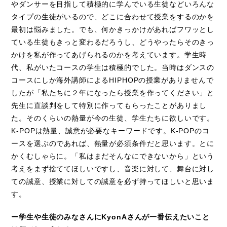
やダンサーを目指して積極的に学んでいる生徒などいろんな
タイプの生徒がいるので、どこに合わせて授業をするのかを
最初は悩みました。でも、何かきっかけがあればフワッとし
ている生徒もきっと変わるだろうし、どうやったらそのきっ
かけを私が作ってあげられるのかを考えています。学生時
代、私がいたコースの学生は積極的でした。当時はダンスの
コースにしか海外講師によるHIPHOPの授業がありませんで
したが「私たちに２年になったら授業を作ってください」と
先生に直談判をして特別に作ってもらったことがありまし
た。そのくらいの熱量が今の生徒、学生たちに欲しいです。
K-POPは熱量、誠意が必要なキーワードです。K-POPのコ
ースを選ぶのであれば、熱量が必須条件だと思います。とに
かくむしゃらに。「私はまだそんなにできないから」という
考えをまず捨ててほしいですし、音楽に対して、舞台に対し
ての誠意、授業に対しての誠意を必ず持ってほしいと思いま
す。
ー学生や生徒のみなさんにKyonAさんが一番伝えたいこと