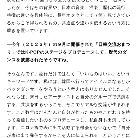
したが、今はその背景や、日本の音楽、洋楽、歴代の流行、
特徴の違いを具体的に、長年オタクとして（笑）観てきてい
るからこそ得られるもの、共通点や違いを伝えるという方に
重きを置いています。
ー今年（２０２３年）の９月に開催された「日韓交流おまつ
り」ではK-POPのステージをプロデュースして、歴代のダ
ンスを披露されたそうですね。
そうなんです。流行だけではなく「いいものはいい」という
キーワードです。私には、韓国へ行ってアイドルになるとか
バックダンサーをやろうという考えはありませんでした。そ
れならば、来日したアーティストと自分のグループで共演を
する。共演をするからこそ、そこでリアルな交流が生まれま
す。ここ数年はだんだんと自分が作ったものやこだわりを持
って発信したいものをプロデュースし、私自身も出演してい
ます。コロナ禍で表に出て活動する機会がないなかで「自分
が表に出て発信するからこそ人に伝えられる」ということに