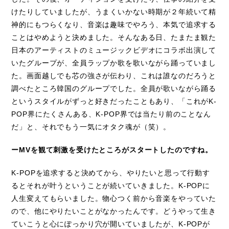
けたりしていましたが、うまくいかない時期が２年続いて精
神的にもつらくなり、音楽は趣味でやろう、本気で追求する
ことはやめようと決めました。そんなある日、たまたま観た
日本のアーティストのミュージックビデオにコラボ出演して
いたグループが、全員ラップか歌を歌いながら踊っていまし
た。画面越しでも芯の強さが伝わり、これは誰なのだろうと
調べたところ韓国のグループでした。全員が歌いながら踊る
というスタイルがずっと好きだったこともあり、「これがK-
POP界にたくさんある、K-POP界では当たり前のことなん
だ」と、それでもう一気にオタク魂が（笑）。
ーMVを観て刺激を受けたところがスタートしたのですね。
K-POPを追求すると決めてから、やりたいと思って行動す
るとそれが叶うということが続いていきました。K-POPに
人生変えてもらいました。物心つく前から音楽をやっていた
ので、他にやりたいことがなかったんです。どうやって生き
ていこうと心にぽっかり穴が開いていましたが、K-POPが